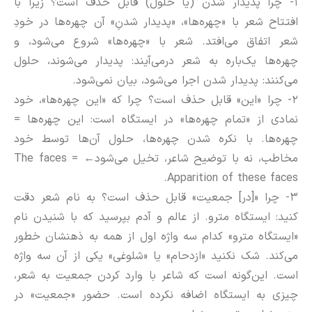
۱- چرا پدیدار شدن (یا حلول) قابل حذف است؟ زیرا با
افتتاح شعر با «چهره‌ها»، «پدیدار شدنِ» آن چهره‌ها در خودِ
شعر اتفاق می‌افتد. شعر با «چهره‌ها» شروع می‌شود، و
چهره‌ها یک‌باره به شعر درمی‌‌آیند: پدیدار می‌شوند، حلول
می‌کنند: پدیدار شدن اجرا می‌شود، بیان نمی‌شود.
۲- چرا «این» قابل حذف است؟ چرا که «این چهره‌ها»، خود
نمادی از «تمام چهره‌ها» در ایستگاه است: این‌ چهره‌ها =
چهره‌ها. با نکره شدن چهره‌ها، حلول آن‌ها توسط خود
مخاطب، نه با توضیح شاعر، تخیل می‌شود
← The faces =
Apparition of these faces.
۳- چرا «[در] جمعیت» قابل حذف است؟ به نام شعر دقت
کنید: ایستگاه مترو. از عالم و آدم بپرسید که با شنیدن نام
«ایستگاه مترو» کدام سه واژه اول از همه به ذهنشان خطور
می‌کند. شک نکنید «ازدحام» یا «شلوغی» یکی از آن سه واژه
است. این‌‌گونه است که شاعر با وارد کردن جمعیت به شعر،
چیزی به ایستگاه اضافه نکرده است. حضور «جمعیت» در