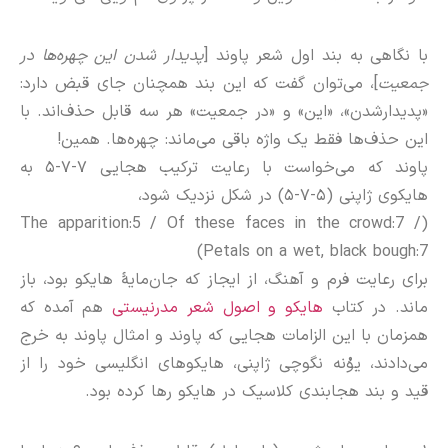
با نگاهی به بند اول شعر پاوند [
پدیدار شدن این‌ چهره‌ها در
جمعیت
]، می‌توان گفت که این بند همچنان جای قبض دارد:
«پدیدارشدن»، «این» و «در جمعیت» هر سه قابل حذف‌اند. با
این حذف‌ها فقط یک واژه باقی می‌ماند: چهره‌ها. همین!
پاوند که می‌خواست با رعایت ترکیب هجایی ۷-۷-۵ به
هایکوی ژاپنی (۵-۷-۵) در شکل نزدیک شود،
(The apparition:5 / Of these faces in the crowd:7 /
Petals on a wet, black bough:7)
برای رعایت فرم و آهنگ، از ایجاز که جان‌مایهٔ هایکو بود، باز
ماند. در کتاب
هایکو و اصول شعر مدرنیستی
هم آمده که
همزمان با این الزامات هجایی که پاوند و امثال پاوند به خرج
می‌دادند، یوُنه نگوچی ژاپنی، هایکوهای انگلیسی خود را از
قید و بند هجابندی کلاسیک در هایکو رها کرده بود.