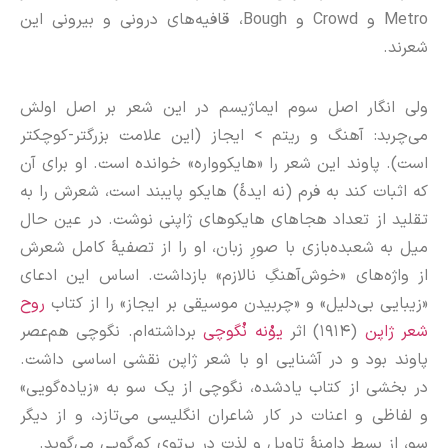
Metro و Crowd و Bough، قافیه‌های درونی و بیرونی این
شعرند.
ولی انگار اصل سوم ایماژیسم در این شعر بر اصل اولش
می‌چربد: آهنگ و ریتم > ایجاز (این علامت بزرگتر-کوچکتر
است). پاوند این شعر را «هایکوواره» خوانده است. او برای آن
که اثبات کند به فرم (نه ایدهٔ) هایکو پایبند است، شعرش را به
تقلید از تعداد هجاهای هایکوهای ژاپنی نوشت. در عین حال
میل به شعبده‌بازی با صورِ زبان، او را از تصفیهٔ کامل شعرش
از واژه‌های «خوش‌آهنگِ نالازم» بازداشت. اساس این ادعای
«زیبایی بی‌دلیل» و «چربیدن موسیقی بر ایجاز» را از کتاب
روح
شعر ژاپن
(۱۹۱۴) اثر
یوُنه نُگوچی
برداشته‌ام. نگوچی هم‌عصر
پاوند بود و در آشنایی او با شعر ژاپن نقشی اساسی داشت.
در بخشی از کتاب یادشده، نگوچی از یک سو به «زیاده‌گویی»
و لفاظی و اعنات‌ در کار شاعران انگلیسی می‌تازد، و از دیگر
سو، از بسط دامنهٔ تاویل و لذت در پرتوی کم‌گویی می‌گوید.