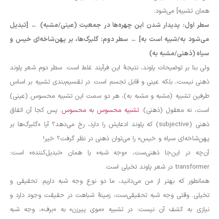
همان تشبیه] می‌شود:
سطر اول: پدیدار شدن این چهره‌ها در جمعیت (عینی/مشبه)
←
[تبدیل
می‌شود به/شبیه است به]
←
سطر دوم: گلبرگ‌ها، بر پهن‌شاخه‌ای خیس و
سیاه (ذهنی/مشبه به)
ولی بنا بر توضیحات پاوند، نتیجهٔ این فرآیند غلط است. سطر دوم شعر پاوند
ذهنی نیست، بلکه عینی و قابل تجسم است. در تقسیم‌بندی تشبیه بر اساس
طرفین تشبیه (مشبه و مشبه به)، هر دو سمت این تشبیه محسوس (عینی)
است، نه معقول (ذهنی):
تشبیه محسوس به محسوس
. پس کجا آن اتفاق
ذهنی (subjective) که پاوند ادعایش را دارد، رخ می‌دهد؟ آیا «گلبرگ‌ها بر
پهن‌شاخه‌ای سیاه و خیس» را می‌توان ذهنی در نظر گرفت؟ خیر!
آن‌چه در این‌جا ذهنی‌ست، «وجه شبه» یا همان «تبدیل‌کننده» است:
transformer در شعر پاوند تخیلی‌ است.
همانطور که بهتر از من می‌دانید، ما دو نوع وجه شبه داریم: تحقیقی و
تخیلی. وقتی وجه شبه تحقیقی‌ست، زمینهٔ شباهت در حقیقت وجود دارد و
نیازی به کشف آن نیست: در تشبیه «موی پیرزن» به «برف»، وجه شبه