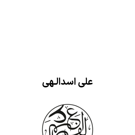
علی اسدالـهی