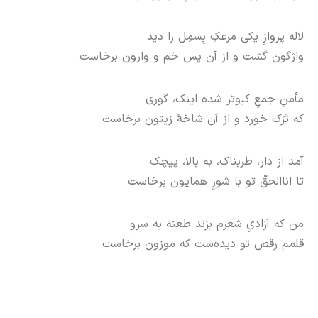
لاله پروازِ یکی مرغکِ بِسمِل را دید
واژگون گشت و از آن پس خم و وارون برخاست
مأمنِ جمعِ کبوتر شده اینک، گوری
که تَرَک‌ خورد و از آن شاخهٔ زیتون برخاست
آمد از دار، طربناک، به بالا، پیچک
تا اناالحقّ تو با شورِ همایون برخاست
من که آزادیِ شعرم بزند طعنه به سرو
قلمم رقص تو دیده‌ست که موزون برخاست