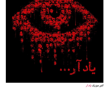
کاور موزیک
یاد آر