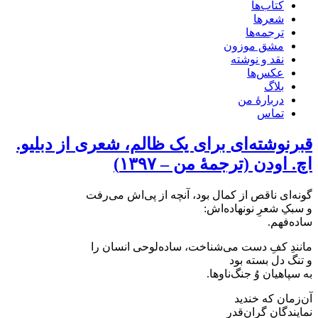
کتاب‌ها
شعرها
ترجمه‌ها
مشق موزون
نقد و نوشته
عکس‌ها
بلاگ
دربارهٔ من
تماس
قبرنوشته‌ای برای یک ظالم، شعری از دبلیو.
اچ. اودن (ترجمهٔ من – ۱۳۹۷)
گونه‌ای ناقص از کمال بود، آنچه از پی‌اش می‌رفت
و سبکِ شعرِ نونهاده‌اش:
ساده‌فهم.
مانندِ کفِ دست می‌شناخت، ساده‌لوحی انسان را
و تنگ دل بسته بود
به سپاهیان وُ جنگ‌ناوها.
آن‌زمان که خندید
نمایندگان گران‌قدر